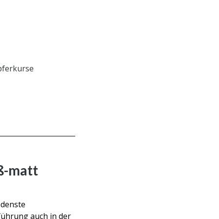
ferkurse
ß-matt
edenste
führung auch in der