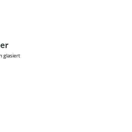
ter
n glasiert