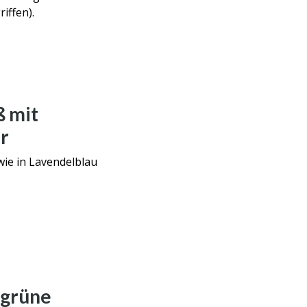
iffen).
ß mit
r
wie in Lavendelblau
ugrüne