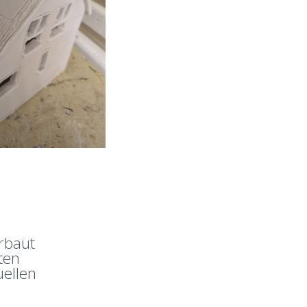
rbaut
ten
uellen