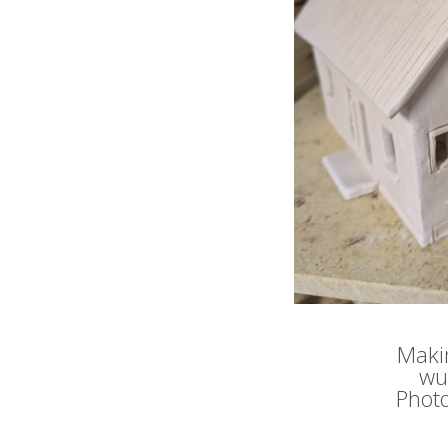
Maki
wu
Photo