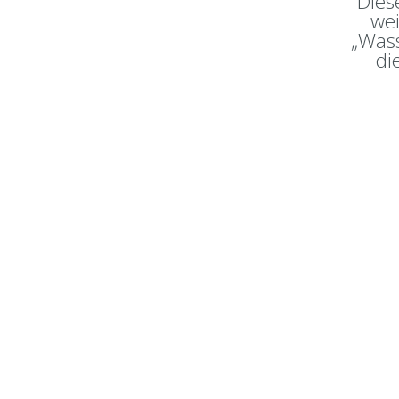
Dies
wei
„Wass
di