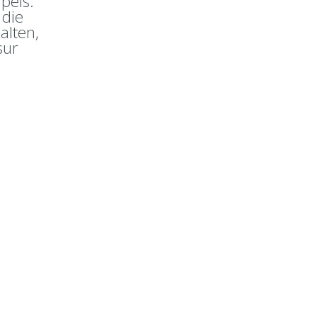
pels:
 die
alten,
sur